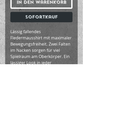
In den Warenkorb
Sofortkauf
Lässig fallendes
Fledermausshirt mit maximaler
Bewegungsfreiheit. Zwei Falten
im Nacken sorgen für viel
Spielraum am Oberkörper. Ein
lässiger Look in jeder
Kombination! In dieser
Ausführung in dicker, weicher
Baumwolle (Oeko Tex Standard
100)
Material / Handhabung
100% Baumwolle