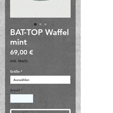
BAT-TOP Waffel
mint
Preis
69,00 €
inkl. MwSt.
Größe
*
Anzahl
*