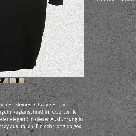
66% Viskose 30%
auf links bei 3
nicht im Trockne
iches "kleines Schwarzes" mit
gem Raglanschnitt im Oberteil. Je
der elegant! In dieser Ausführung in
rsey aus Italien. Ein sehr langlebiges