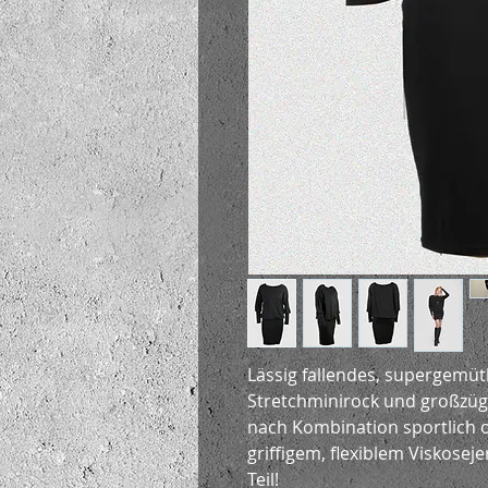
Lässig fallendes, supergemütl
Stretchminirock und großzügi
nach Kombination sportlich o
griffigem, flexiblem Viskoseje
Teil!