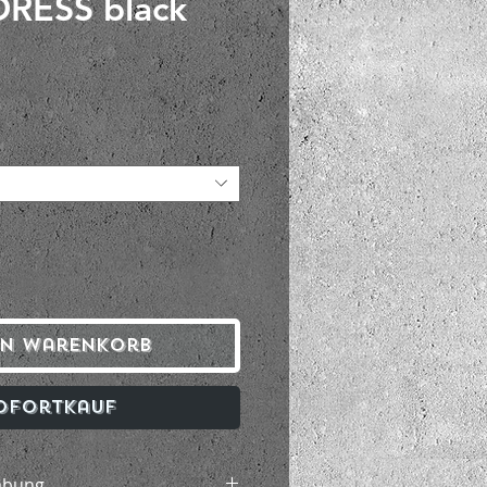
DRESS black
eis
en Warenkorb
ofortkauf
abung