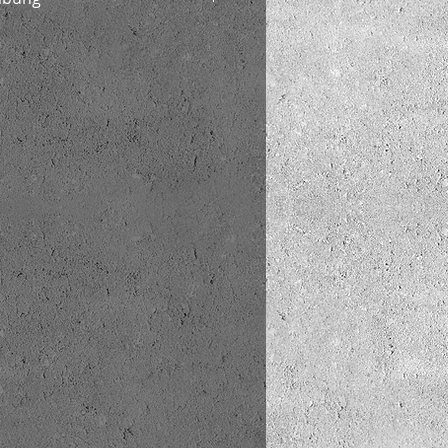
 Polyethylen 4% Elasthan
0 Grad im Feinwaschgang waschen
r trocknen