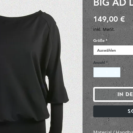
BIG AD 
Pr
149,00 €
inkl. MwSt.
Größe
*
Auswählen
Anzahl
*
In d
S
Material / Handh