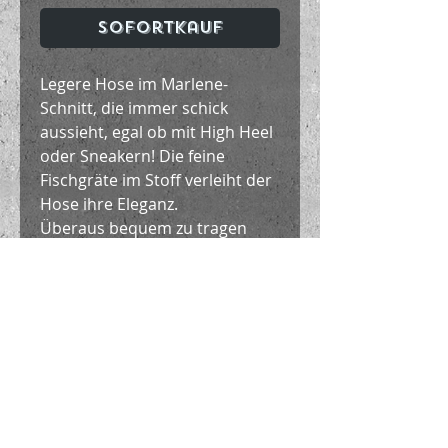
Sofortkauf
Legere Hose im Marlene-
Schnitt, die immer schick
aussieht, egal ob mit High Heel
oder Sneakern! Die feine
Fischgräte im Stoff verleiht der
Hose ihre Eleganz.
Überaus bequem zu tragen
durch ein breites Gummiband
im Bund. Lässiger Hüftsitz.
Super zu kombinieren
beispielsweise mit dem Bat-Top!
Material / Handhabung
70% Baumwolle 20% Polyamid
10% Elasthan