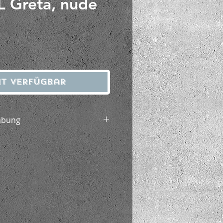
 Greta, nude
eis
ht verfügbar
abung
cra
Feinwaschgang waschbar
rn, nicht im Trockner trocknen