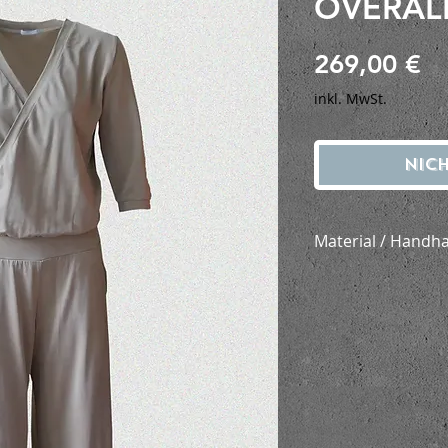
OVERALL
Pr
269,00 €
inkl. MwSt.
Nic
Material / Handh
95% Cupro 5%Ly
bei 30 Grad im 
niedrig schleude