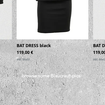
BAT DRESS black
BAT D
Schnellansicht
Preis
Preis
119,00 €
119,0
inkl. MwSt.
inkl. MwS
browse some Blaucraut-pics: