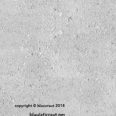
copyright © blaucraut 2018
blau(at)craut.ne
t