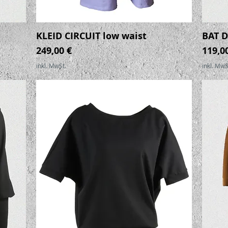
KLEID CIRCUIT low waist
BAT D
Schnellansicht
Preis
Preis
249,00 €
119,0
inkl. MwSt.
inkl. MwS