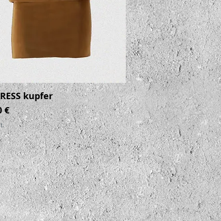
RESS kupfer
Schnellansicht
0 €
t.