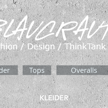
ider
Tops
Overalls
KLEIDER