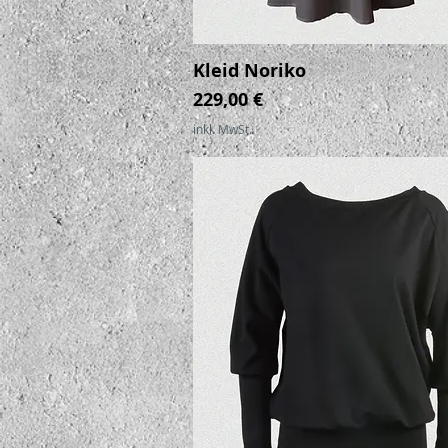
Kleid Noriko
Schnellansicht
Preis
229,00 €
inkl. MwSt.